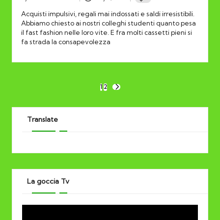
Posted
by
Acquisti impulsivi, regali mai indossati e saldi irresistibili.
Abbiamo chiesto ai nostri colleghi studenti quanto pesa
il fast fashion nelle loro vite. E fra molti cassetti pieni si
fa strada la consapevolezza
Posts
1
2
NEXT
PAGE
pagination
Translate
La goccia Tv
V
i