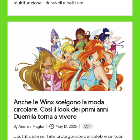
multifunzionali, durevoli e bellissimi
Anche le Winx scelgono la moda
circolare. Così il look dei primi anni
Duemila torna a vivere
4
By
Andrea Maglio
May 13, 2026
Posted
by
L'outfit delle sei fate protagoniste del celebre cartoon