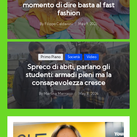
momento di dire basta al fast
fashion
By
Filippo Caldaroni
May 9, 2026
Posted
by
Posted
Primo Piano
Società
Video
in
Spreco di abiti, parlano gli
studenti: armadi pieni ma la
consapevolezza cresce
By
Martina Marrocco
May 8, 2026
Posted
by