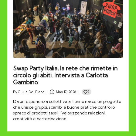
Swap Party Italia, la rete che rimette in
circolo gli abiti. Intervista a Carlotta
Gambino
9
By
Giulia Del Piano
May 17, 2026
Posted
by
Da un’esperienza collettiva a Torino nasce un progetto
che unisce gruppi, scambi e buone pratiche contro lo
spreco di prodotti tessili. Valorizzando relazioni,
creatività e partecipazione