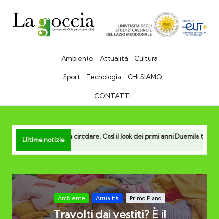
L
La
rivista
a
sulla
sostenibilità
g
del
Ambiente
Attualità
Cultura
Cudir
o
Sport
Tecnologia
CHI SIAMO
c
CONTATTI
c
i
a
la moda circolare. Così il look dei primi anni Duemila torna a vivere
Ultime notizie
Posted
Ambiente
Attualità
Primo Piano
in
Travolti dai vestiti? È il